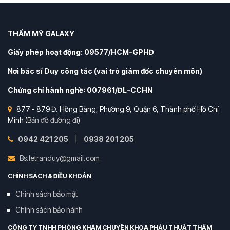
THẨM MỸ GALAXY
Giấy phép hoạt động: 09577/HCM-GPHĐ
Nơi bác sĩ Duy công tác (vai trò giám đốc chuyên môn)
Chứng chỉ hành nghề: 007961/ĐL-CCHN
877 - 879 Đ. Hồng Bàng, Phường 9, Quận 6, Thành phố Hồ Chí
Minh (
Bản đồ đường đi
)
0942 421 205
|
0938 201 205
Bs.letranduy@gmail.com
CHÍNH SÁCH & ĐIỀU KHOẢN
Chính sách bảo mật
Chính sách bảo hành
CÔNG TY TNHH PHÒNG KHÁM CHUYÊN KHOA PHẪU THUẬT THẨM