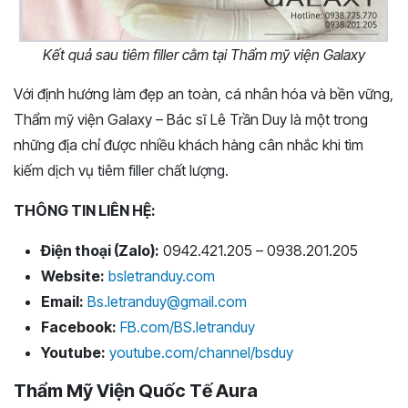
Kết quả sau tiêm filler cằm tại Thẩm mỹ viện Galaxy
Với định hướng làm đẹp an toàn, cá nhân hóa và bền vững,
Thẩm mỹ viện Galaxy – Bác sĩ Lê Trần Duy là một trong
những địa chỉ được nhiều khách hàng cân nhắc khi tìm
kiếm dịch vụ tiêm filler chất lượng.
THÔNG TIN LIÊN HỆ:
Điện thoại (Zalo):
0942.421.205 – 0938.201.205
Website:
bsletranduy.com
Email:
Bs.letranduy@gmail.com
Facebook:
FB.com/BS.letranduy
Youtube:
youtube.com/channel/bsduy
Thẩm Mỹ Viện Quốc Tế Aura