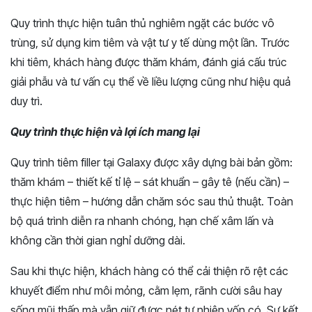
Quy trình thực hiện tuân thủ nghiêm ngặt các bước vô
trùng, sử dụng kim tiêm và vật tư y tế dùng một lần. Trước
khi tiêm, khách hàng được thăm khám, đánh giá cấu trúc
giải phẫu và tư vấn cụ thể về liều lượng cũng như hiệu quả
duy trì.
Quy trình thực hiện và lợi ích mang lại
Quy trình tiêm filler tại Galaxy được xây dựng bài bản gồm:
thăm khám – thiết kế tỉ lệ – sát khuẩn – gây tê (nếu cần) –
thực hiện tiêm – hướng dẫn chăm sóc sau thủ thuật. Toàn
bộ quá trình diễn ra nhanh chóng, hạn chế xâm lấn và
không cần thời gian nghỉ dưỡng dài.
Sau khi thực hiện, khách hàng có thể cải thiện rõ rệt các
khuyết điểm như môi mỏng, cằm lẹm, rãnh cười sâu hay
sống mũi thấp mà vẫn giữ được nét tự nhiên vốn có. Sự kết