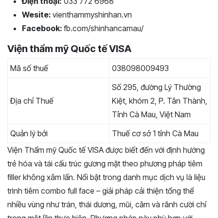
Điện thoại:
033 772 6968
Wesite:
vienthammyshinhan.vn
Facebook:
fb.com/shinhancamau/
Viện thẩm mỹ Quốc tế VISA
Mã số thuế
038098009493
Số 295, đường Lý Thường
Địa chỉ Thuế
Kiệt, khóm 2, P. Tân Thành,
Tỉnh Cà Mau, Việt Nam
Quản lý bởi
Thuế cơ sở 1 tỉnh Cà Mau
Viện Thẩm mỹ Quốc tế VISA được biết đến với định hướng
trẻ hóa và tái cấu trúc gương mặt theo phương pháp tiêm
filler không xâm lấn. Nổi bật trong danh mục dịch vụ là liệu
trình tiêm combo full face – giải pháp cải thiện tổng thể
nhiều vùng như trán, thái dương, mũi, cằm và rãnh cười chỉ