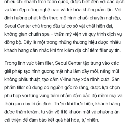
nhiều chi nhánh trên toàn quốc, được biết đến với các dịch
vụ làm đẹp công nghệ cao và trẻ hóa không xâm lấn. Với
định hướng phát triển theo mô hình chuỗi chuyên nghiệp,
Seoul Center chú trọng đầu tư cơ sở vật chất hiện đại,
không gian chuẩn spa – thẩm mỹ viện và quy trình dịch vụ
đồng bộ. Đây là một trong những thương hiệu được nhiều
khách hàng cân nhắc khi tìm kiếm địa chỉ tiêm filler uy tín.
Trong lĩnh vực tiêm filler, Seoul Center tập trung vào các
giải pháp tạo hình gương mặt như làm đầy môi, nâng mũi
không phẫu thuật, tạo cằm V-line hay xóa rãnh cười. Sản
phẩm filler sử dụng có nguồn gốc rõ ràng, được lựa chọn
phù hợp với từng vùng tiêm nhằm đảm bảo độ mềm mại và
thời gian duy trì ổn định. Trước khi thực hiện, khách hàng
được thăm khám, tư vấn về tỉ lệ khuôn mặt và phương án
cải thiện để đảm bảo kết quả hài hòa, tự nhiên.