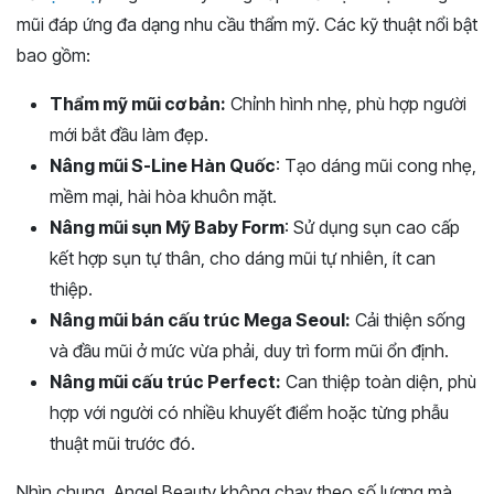
mũi đáp ứng đa dạng nhu cầu thẩm mỹ. Các kỹ thuật nổi bật
bao gồm:
Thẩm mỹ mũi cơ bản:
Chỉnh hình nhẹ, phù hợp người
mới bắt đầu làm đẹp.
Nâng mũi S-Line Hàn Quốc
: Tạo dáng mũi cong nhẹ,
mềm mại, hài hòa khuôn mặt.
Nâng mũi sụn Mỹ Baby Form
: Sử dụng sụn cao cấp
kết hợp sụn tự thân, cho dáng mũi tự nhiên, ít can
thiệp.
Nâng mũi bán cấu trúc Mega Seoul:
Cải thiện sống
và đầu mũi ở mức vừa phải, duy trì form mũi ổn định.
Nâng mũi cấu trúc Perfect:
Can thiệp toàn diện, phù
hợp với người có nhiều khuyết điểm hoặc từng phẫu
thuật mũi trước đó.
Nhìn chung, Angel Beauty không chạy theo số lượng mà