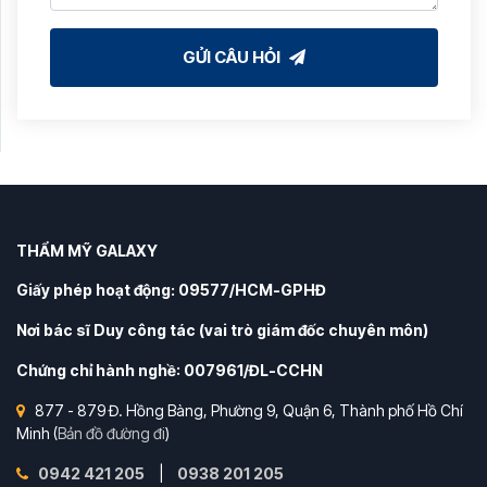
GỬI CÂU HỎI
THẨM MỸ GALAXY
Giấy phép hoạt động: 09577/HCM-GPHĐ
Nơi bác sĩ Duy công tác (vai trò giám đốc chuyên môn)
Chứng chỉ hành nghề: 007961/ĐL-CCHN
877 - 879 Đ. Hồng Bàng, Phường 9, Quận 6, Thành phố Hồ Chí
Minh (
Bản đồ đường đi
)
0942 421 205
|
0938 201 205