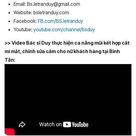
Email: Bs.letranduy@gmail.com
Website: bsletranduy.com
Facebook:
FB.com/BS.letranduy
Youtube:
youtube.com/channel/bsduy
>> Video Bác sĩ Duy thực hiện ca nâng mũi kết hợp cắt
mí mắt, chỉnh sửa cằm cho nữ khách hàng tại Bình
Tân: