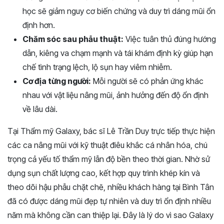
học sẽ giảm nguy cơ biến chứng và duy trì dáng mũi ổn
định hơn.
Chăm sóc sau phẫu thuật:
Việc tuân thủ đúng hướng
dẫn, kiêng va chạm mạnh và tái khám định kỳ giúp hạn
chế tình trạng lệch, lộ sụn hay viêm nhiễm.
Cơ địa từng người:
Mỗi người sẽ có phản ứng khác
nhau với vật liệu nâng mũi, ảnh hưởng đến độ ổn định
về lâu dài.
Tại Thẩm mỹ Galaxy, bác sĩ Lê Trần Duy trực tiếp thực hiện
các ca nâng mũi với kỹ thuật điêu khắc cá nhân hóa, chú
trọng cả yếu tố thẩm mỹ lẫn độ bền theo thời gian. Nhờ sử
dụng sụn chất lượng cao, kết hợp quy trình khép kín và
theo dõi hậu phẫu chặt chẽ, nhiều khách hàng tại Bình Tân
đã có được dáng mũi đẹp tự nhiên và duy trì ổn định nhiều
năm mà không cần can thiệp lại. Đây là lý do vì sao Galaxy