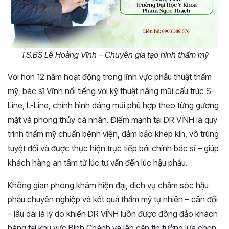
TS.BS Lê Hoàng Vĩnh – Chuyên gia tạo hình thẩm mỹ
Với hơn 12 năm hoạt động trong lĩnh vực phẫu thuật thẩm
mỹ, bác sĩ Vĩnh nổi tiếng với kỹ thuật nâng mũi cấu trúc S-
Line, L-Line, chỉnh hình dáng mũi phù hợp theo từng gương
mặt và phong thủy cá nhân. Điểm mạnh tại DR VĨNH là quy
trình thẩm mỹ chuẩn bệnh viện, đảm bảo khép kín, vô trùng
tuyệt đối và được thực hiện trực tiếp bởi chính bác sĩ – giúp
khách hàng an tâm từ lúc tư vấn đến lúc hậu phẫu.
Không gian phòng khám hiện đại, dịch vụ chăm sóc hậu
phẫu chuyên nghiệp và kết quả thẩm mỹ tự nhiên – cân đối
– lâu dài là lý do khiến DR VĨNH luôn được đông đảo khách
hàng tại khu vực Bình Chánh và lân cận tin tưởng lựa chọn.