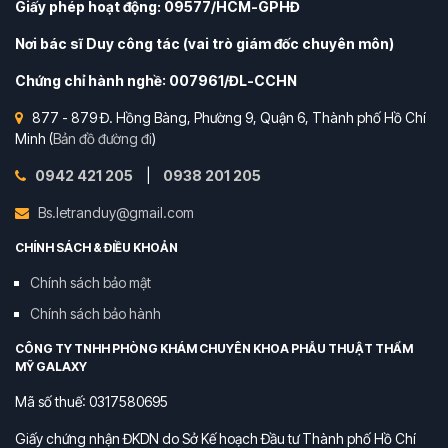
Giấy phép hoạt động: 09577/HCM-GPHĐ
Nơi bác sĩ Duy công tác (vai trò giám đốc chuyên môn)
Chứng chỉ hành nghề: 007961/ĐL-CCHN
877 - 879 Đ. Hồng Bàng, Phường 9, Quận 6, Thành phố Hồ Chí
Minh (
Bản đồ đường đi
)
0942 421 205
|
0938 201 205
Bs.letranduy@gmail.com
CHÍNH SÁCH & ĐIỀU KHOẢN
Chính sách bảo mật
Chính sách bảo hành
CÔNG TY TNHH PHÒNG KHÁM CHUYÊN KHOA PHẪU THUẬT THẨM
MỸ GALAXY
Mã số thuế: 0317580695
Giấy chứng nhận ĐKDN do Sở Kế hoạch Đầu tư Thành phố Hồ Chí