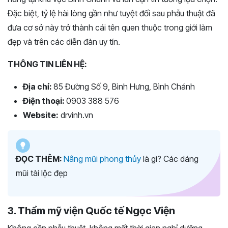
Đặc biệt, tỷ lệ hài lòng gần như tuyệt đối sau phẫu thuật đã
đưa cơ sở này trở thành cái tên quen thuộc trong giới làm
đẹp và trên các diễn đàn uy tín.
THÔNG TIN LIÊN HỆ:
Địa chỉ:
85 Đường Số 9, Bình Hưng, Bình Chánh
Điện thoại:
0903 388 576
Website:
drvinh.vn
ĐỌC THÊM:
Nâng mũi phong thủy
là gì? Các dáng
mũi tài lộc đẹp
3. Thẩm mỹ viện Quốc tế Ngọc Viện
Không cần phẫu thuật, không mất thời gian nghỉ dưỡng,