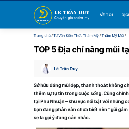
VỀ TÔI
DỊC
Trang chủ
/
Tư Vấn Kiến Thức Thẩm Mỹ
/
Thẩm Mỹ Mũi
/
TOP 5 Địa chỉ nâng mũi t
Lê Trần Duy
Sở hữu dáng mũi đẹp, thanh thoát không ch
thêm sự tự tin trong cuộc sống. Cũng chính 
tại Phú Nhuận – khu vực nổi bật với những c
bạn đang phân vân chưa biết nên “gửi gắm n
sẽ là gợi ý đáng cân nhắc.