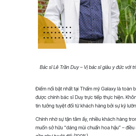
Bác sĩ Lê Trần Duy – Vị bác sĩ giàu y đức với
Điểm nổi bật nhất tại Thẩm mỹ Galaxy là toàn b
được chính bác sĩ Duy trực tiếp thực hiện. Khô
tin tưởng tuyệt đối từ khách hàng bởi sự kỹ lưỡn
Chính nhờ sự tận tâm ấy, nhiều khách hàng tr
muốn sở hữu “dáng mũi chuẩn hoa hậu” – điều mà
gần như tuyệt đối (100%).