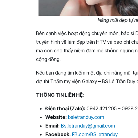
Nâng mũi đẹp tự n
Bên cạnh việc hoạt động chuyên môn, bác sĩ D
truyền hình về làm đẹp trên HTV và báo chí ch
mà còn cho thấy niềm đam mê không ngừng ngh
cộng đồng.
Nếu bạn đang tìm kiếm một địa chỉ nâng mũi t
đợi thì Thẩm mỹ viện Galaxy – BS Lê Trần Duy 
THÔNG TIN LIÊN HỆ:
Điện thoại (Zalo):
0942.421.205 – 0938.2
Website:
bsletranduy.com
Email:
Bs.letranduy@gmail.com
Facebook:
FB.com/BS.letranduy