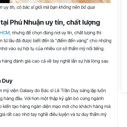
ận uy tín, có bác sĩ giỏi mà bạn không nên bỏ qua
tại Phú Nhuận uy tín, chất lượng
P.HCM
, nhưng để chọn đúng nơi uy tín, chất lượng thì
n từ lâu đã được biết đến là “điểm đến vàng” cho những
nhờ vào sự hội tụ của nhiều cơ sở thẩm mỹ nổi tiếng.
ch hàng đánh giá cao cả về tay nghề lẫn sự hài lòng sau
n Duy
 mỹ viện Galaxy do Bác sĩ Lê Trần Duy sáng lập luôn
ng hàng đầu. Với hơn một thập kỷ gắn bó cùng ngành
tiếp kiến tạo hàng ngàn diện mạo mới cho khách hàng mà
iá rất cao nhờ tay nghề điêu luyện và tư duy thẩm mỹ