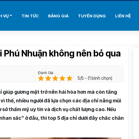
H VỤ
TIN TỨC
BẢNG GIÁ
TUYỂN DỤNG
LIÊN HỆ
ại Phú Nhuận không nên bỏ qua
Đánh Giá
5/5 - (1 bình chọn)
ỉ giúp gương mặt trở nên hài hòa hơn mà còn tăng
vì thế, nhiều người đã lựa chọn các địa chỉ nâng mũi
ơ sở thẩm mỹ uy tín và dịch vụ chất lượng cao. Nếu
han sắc” ở đâu, thì top 5 địa chỉ dưới đây chắc chắn