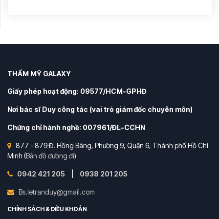
THẨM MỸ GALAXY
Giấy phép hoạt động: 09577/HCM-GPHĐ
Nơi bác sĩ Duy công tác (vai trò giám đốc chuyên môn)
Chứng chỉ hành nghề: 007961/ĐL-CCHN
877 - 879 Đ. Hồng Bàng, Phường 9, Quận 6, Thành phố Hồ Chí
Minh (
Bản đồ đường đi
)
0942 421 205
|
0938 201 205
Bs.letranduy@gmail.com
CHÍNH SÁCH & ĐIỀU KHOẢN