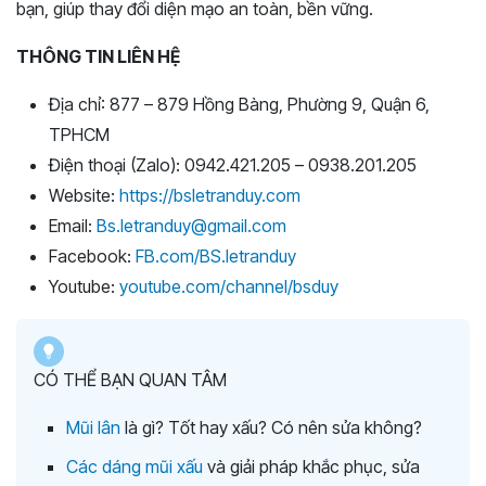
bạn, giúp thay đổi diện mạo an toàn, bền vững.
THÔNG TIN LIÊN HỆ
Địa chỉ: 877 – 879 Hồng Bàng, Phường 9, Quận 6,
TPHCM
Điện thoại (Zalo): 0942.421.205 – 0938.201.205
Website:
https://bsletranduy.com
Email:
Bs.letranduy@gmail.com
Facebook:
FB.com/BS.letranduy
Youtube:
youtube.com/channel/bsduy
CÓ THỂ BẠN QUAN TÂM
Mũi lân
là gì? Tốt hay xấu? Có nên sửa không?
Các dáng mũi xấu
và giải pháp khắc phục, sửa