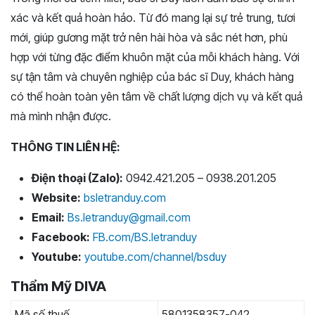
xác và kết quả hoàn hảo. Từ đó mang lại sự trẻ trung, tươi
mới, giúp gương mặt trở nên hài hòa và sắc nét hơn, phù
hợp với từng đặc điểm khuôn mặt của mỗi khách hàng. Với
sự tận tâm và chuyên nghiệp của bác sĩ Duy, khách hàng
có thể hoàn toàn yên tâm về chất lượng dịch vụ và kết quả
mà mình nhận được.
THÔNG TIN LIÊN HỆ:
Điện thoại (Zalo):
0942.421.205 – 0938.201.205
Website:
bsletranduy.com
Email:
Bs.letranduy@gmail.com
Facebook:
FB.com/BS.letranduy
Youtube:
youtube.com/channel/bsduy
Thẩm Mỹ DIVA
Mã số thuế
5801358357-042