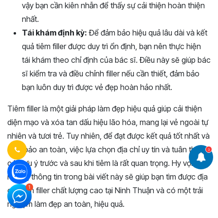
vậy bạn cần kiên nhẫn để thấy sự cải thiện hoàn thiện
nhất.
Tái khám định kỳ:
Để đảm bảo hiệu quả lâu dài và kết
quả tiêm filler được duy trì ổn định, bạn nên thực hiện
tái khám theo chỉ định của bác sĩ. Điều này sẽ giúp bác
sĩ kiểm tra và điều chỉnh filler nếu cần thiết, đảm bảo
bạn luôn duy trì được vẻ đẹp hoàn hảo nhất.
Tiêm filler là một giải pháp làm đẹp hiệu quả giúp cải thiện
diện mạo và xóa tan dấu hiệu lão hóa, mang lại vẻ ngoài tự
nhiên và tươi trẻ. Tuy nhiên, để đạt được kết quả tốt nhất và
đảm bảo an toàn, việc lựa chọn địa chỉ uy tín và tuân thủ
3
các lưu ý trước và sau khi tiêm là rất quan trọng. Hy vọng
những thông tin trong bài viết này sẽ giúp bạn tìm được địa
chỉ tiêm filler chất lượng cao tại Ninh Thuận và có một trải
nghiệm làm đẹp an toàn, hiệu quả.