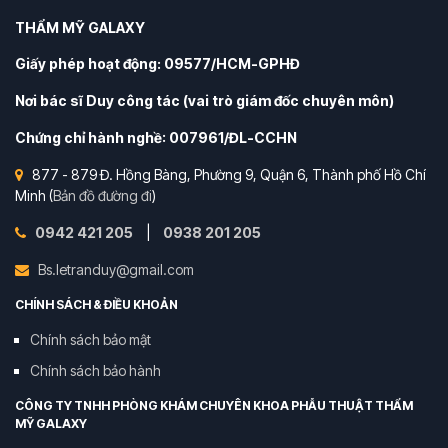
THẨM MỸ GALAXY
Giấy phép hoạt động: 09577/HCM-GPHĐ
Nơi bác sĩ Duy công tác (vai trò giám đốc chuyên môn)
Chứng chỉ hành nghề: 007961/ĐL-CCHN
877 - 879 Đ. Hồng Bàng, Phường 9, Quận 6, Thành phố Hồ Chí
Minh (
Bản đồ đường đi
)
0942 421 205
|
0938 201 205
Bs.letranduy@gmail.com
CHÍNH SÁCH & ĐIỀU KHOẢN
Chính sách bảo mật
Chính sách bảo hành
CÔNG TY TNHH PHÒNG KHÁM CHUYÊN KHOA PHẪU THUẬT THẨM
MỸ GALAXY