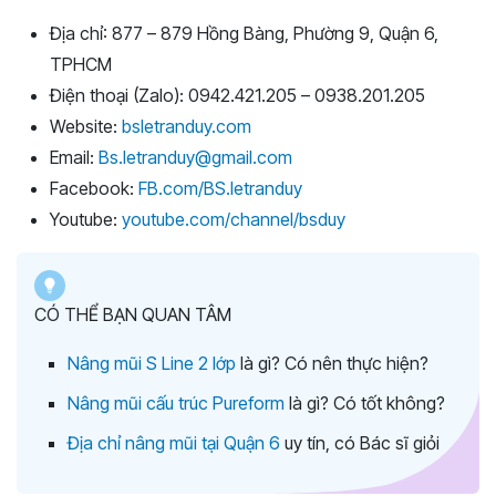
Địa chỉ: 877 – 879 Hồng Bàng, Phường 9, Quận 6,
TPHCM
Điện thoại (Zalo): 0942.421.205 – 0938.201.205
Website:
bsletranduy.com
Email:
Bs.letranduy@gmail.com
Facebook:
FB.com/BS.letranduy
Youtube:
youtube.com/channel/bsduy
CÓ THỂ BẠN QUAN TÂM
Nâng mũi S Line 2 lớp
là gì? Có nên thực hiện?
Nâng mũi cấu trúc Pureform
là gì? Có tốt không?
Địa chỉ nâng mũi tại Quận 6
uy tín, có Bác sĩ giỏi