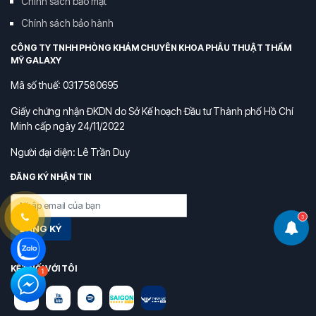
Chính sách bảo mật
Chính sách bảo hành
CÔNG TY TNHH PHÒNG KHÁM CHUYÊN KHOA PHẪU THUẬT THẨM
MỸ GALAXY
Mã số thuế: 0317580695
Giấy chứng nhận ĐKDN do Sở Kế hoạch Đầu tư Thành phố Hồ Chí
Minh cấp ngày 24/11/2022
Người đại diện: Lê Trần Duy
ĐĂNG KÝ NHẬN TIN
3
ĐĂNG KÝ
KẾT NỐI VỚI TÔI