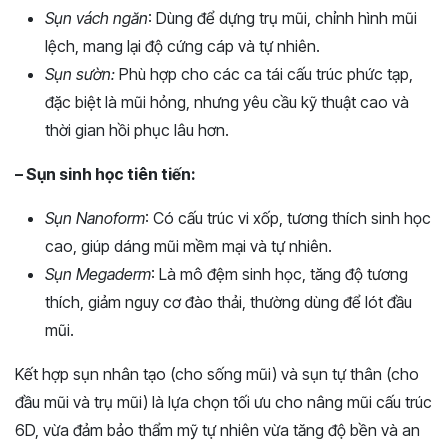
Sụn vách ngăn
: Dùng để dựng trụ mũi, chỉnh hình mũi
lệch, mang lại độ cứng cáp và tự nhiên.
Sụn sườn:
Phù hợp cho các ca tái cấu trúc phức tạp,
đặc biệt là mũi hỏng, nhưng yêu cầu kỹ thuật cao và
thời gian hồi phục lâu hơn.
– Sụn sinh học tiên tiến:
Sụn Nanoform
: Có cấu trúc vi xốp, tương thích sinh học
cao, giúp dáng mũi mềm mại và tự nhiên.
Sụn Megaderm
: Là mô đệm sinh học, tăng độ tương
thích, giảm nguy cơ đào thải, thường dùng để lót đầu
mũi.
Kết hợp sụn nhân tạo (cho sống mũi) và sụn tự thân (cho
đầu mũi và trụ mũi) là lựa chọn tối ưu cho nâng mũi cấu trúc
6D, vừa đảm bảo thẩm mỹ tự nhiên vừa tăng độ bền và an