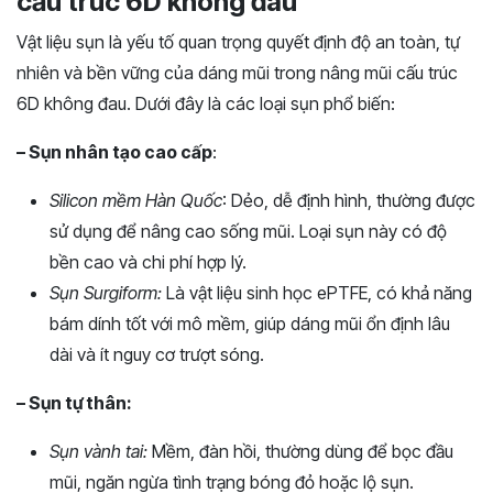
cấu trúc 6D không đau
Vật liệu sụn là yếu tố quan trọng quyết định độ an toàn, tự
nhiên và bền vững của dáng mũi trong nâng mũi cấu trúc
6D không đau. Dưới đây là các loại sụn phổ biến:
– Sụn nhân tạo cao cấp
:
Silicon mềm Hàn Quốc
: Dẻo, dễ định hình, thường được
sử dụng để nâng cao sống mũi. Loại sụn này có độ
bền cao và chi phí hợp lý.
Sụn Surgiform:
Là vật liệu sinh học ePTFE, có khả năng
bám dính tốt với mô mềm, giúp dáng mũi ổn định lâu
dài và ít nguy cơ trượt sóng.
– Sụn tự thân:
Sụn vành tai:
Mềm, đàn hồi, thường dùng để bọc đầu
mũi, ngăn ngừa tình trạng bóng đỏ hoặc lộ sụn.