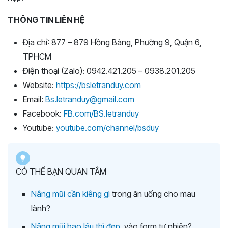
THÔNG TIN LIÊN HỆ
Địa chỉ: 877 – 879 Hồng Bàng, Phường 9, Quận 6,
TPHCM
Điện thoại (Zalo): 0942.421.205 – 0938.201.205
Website:
https://bsletranduy.com
Email:
Bs.letranduy@gmail.com
Facebook:
FB.com/BS.letranduy
Youtube:
youtube.com/channel/bsduy
CÓ THỂ BẠN QUAN TÂM
Nâng mũi cần kiêng gì
trong ăn uống cho mau
lành?
Nâng mũi bao lâu thì đẹp
, vào form tự nhiên?