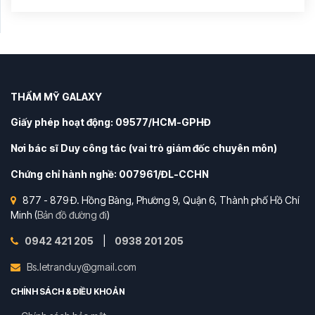
THẨM MỸ GALAXY
Giấy phép hoạt động: 09577/HCM-GPHĐ
Nơi bác sĩ Duy công tác (vai trò giám đốc chuyên môn)
Chứng chỉ hành nghề: 007961/ĐL-CCHN
877 - 879 Đ. Hồng Bàng, Phường 9, Quận 6, Thành phố Hồ Chí
Minh (
Bản đồ đường đi
)
0942 421 205
|
0938 201 205
Bs.letranduy@gmail.com
CHÍNH SÁCH & ĐIỀU KHOẢN