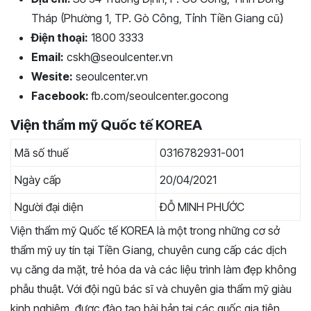
Tháp (Phường 1, TP. Gò Công, Tỉnh Tiền Giang cũ)
Điện thoại:
1800 3333
Email:
cskh@seoulcenter.vn
Wesite:
seoulcenter.vn
Facebook:
fb.com/seoulcenter.gocong
Viện thẩm mỹ Quốc tế KOREA
Mã số thuế
0316782931-001
Ngày cấp
20/04/2021
Người đại diện
ĐỖ MINH PHƯỚC
Viện thẩm mỹ Quốc tế KOREA là một trong những cơ sở
thẩm mỹ uy tín tại Tiền Giang, chuyên cung cấp các dịch
vụ căng da mặt, trẻ hóa da và các liệu trình làm đẹp không
phẫu thuật. Với đội ngũ bác sĩ và chuyên gia thẩm mỹ giàu
kinh nghiệm, được đào tạo bài bản tại các quốc gia tiên