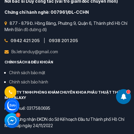
Nơi bác sĩ Duy công tác (vai trò giám đốc chuyên môn)
Chứng chỉ hành nghề: 007961/ĐL-CCHN
877 - 879 Đ. Hồng Bàng, Phường 9, Quận 6, Thành phố Hồ Chí
Minh (
Bản đồ đường đi
)
0942 421 205
|
0938 201 205
Bs.letranduy@gmail.com
CHÍNH SÁCH & ĐIỀU KHOẢN
Chính sách bảo mật
Chính sách bảo hành
CÔNG TY TNHH PHÒNG KHÁM CHUYÊN KHOA PHẪU THUẬT THẨM
3
MỸ GALAXY
Mã số thuế: 0317580695
Giấy chứng nhận ĐKDN do Sở Kế hoạch Đầu tư Thành phố Hồ Chí
Minh cấp ngày 24/11/2022