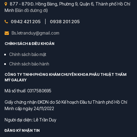
877 - 879 Đ. Hồng Bàng, Phường 9, Quận 6, Thành phố Hồ Chí
Minh (
Bản đồ đường đi
)
0942 421 205
|
0938 201 205
Bs.letranduy@gmail.com
CHÍNH SÁCH & ĐIỀU KHOẢN
Chính sách bảo mật
Chính sách bảo hành
CÔNG TY TNHH PHÒNG KHÁM CHUYÊN KHOA PHẪU THUẬT THẨM
MỸ GALAXY
Mã số thuế: 0317580695
Giấy chứng nhận ĐKDN do Sở Kế hoạch Đầu tư Thành phố Hồ Chí
Minh cấp ngày 24/11/2022
Người đại diện: Lê Trần Duy
ĐĂNG KÝ NHẬN TIN