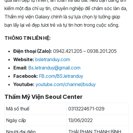
kiếm một địa chỉ uy tín, chuyên nghiệp để chăm sóc làn da,
Thẩm mỹ viện Galaxy chính là sự lựa chọn lý tưởng giúp
bạn lấy lại vẻ đẹp tươi trẻ và tự tin hơn trong cuộc sống.
THÔNG TIN LIÊN HỆ:
Điện thoại (Zalo):
0942.421.205 – 0938.201.205
Website:
bsletranduy.com
Email:
Bs.letranduy@gmail.com
Facebook:
FB.com/BS.letranduy
Youtube:
youtube.com/channel/bsduy
Thẩm Mỹ Viện Seoul Center
Mã số thuế
0313224671-029
Ngày cấp
13/06/2022
Người đại diện
THÁI PHAN THANH BÌNH