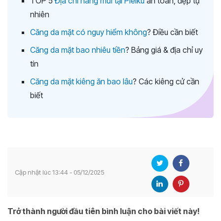
TOP 5
Địa chỉ nâng mũi tại Pleiku
an toàn, đẹp tự
nhiên
Căng da mặt có nguy hiểm không
? Điều cần biết
Căng da mặt bao nhiêu tiền
? Bảng giá & địa chỉ uy
tín
Căng da mặt kiêng ăn bao lâu
? Các kiêng cử cần
biết
Cập nhật lúc 13:44 - 05/12/2025
Trở thành người đầu tiên bình luận cho bài viết này!