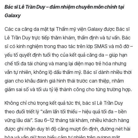
Bác sĩ Lê Trần Duy – đảm nhiệm chuyên môn chính tại
Galaxy
Các ca căng da mặt tại Thẩm mỹ viện Galaxy được Bác sĩ
Lê Trần Duy trực tiếp thăm khám, thẩm định và tư vấn. Bác
sĩ có kinh nghiệm trong thao tác trên lớp SMAS và mô đỡ –
yếu tố quyết định tuổi thọ của kết quả căng da – giúp hạn
chế tối đa tái chùng và mang lại diện mạo trẻ hóa nhưng
vẫn tự nhiên, không lộ dấu thẩm mỹ. Bác sĩ dành nhiều thời
gian cho khâu đánh giá hình thái trước can thiệp, nhằm
giảm sai số và tối ưu tỷ lệ thành công cho từng trường hợp.
Không chỉ chú trọng kết quả tức thì, bác sĩ Lê Trần Duy
theo đuổi triết lý “xâm lấn tối thiểu – hiệu quả tối đa – bền
vững lâu dài”. Sau 6–12 tháng tái khám, nhiều khách hàng
được ghi nhận duy trì độ căng mượt ổn định, đường nét hài
hòa và vẫn giữ trọn biểu cảm tự nhiên trên gương mặt.