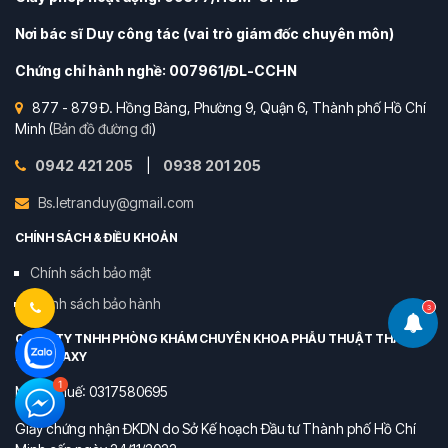
Nơi bác sĩ Duy công tác (vai trò giám đốc chuyên môn)
Chứng chỉ hành nghề: 007961/ĐL-CCHN
877 - 879 Đ. Hồng Bàng, Phường 9, Quận 6, Thành phố Hồ Chí
Minh (
Bản đồ đường đi
)
0942 421 205
|
0938 201 205
Bs.letranduy@gmail.com
CHÍNH SÁCH & ĐIỀU KHOẢN
Chính sách bảo mật
Chính sách bảo hành
3
CÔNG TY TNHH PHÒNG KHÁM CHUYÊN KHOA PHẪU THUẬT THẨM
MỸ GALAXY
Mã số thuế: 0317580695
Giấy chứng nhận ĐKDN do Sở Kế hoạch Đầu tư Thành phố Hồ Chí