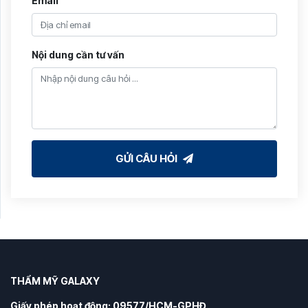
Email
Nội dung cần tư vấn
GỬI CÂU HỎI
THẨM MỸ GALAXY
Giấy phép hoạt động: 09577/HCM-GPHĐ