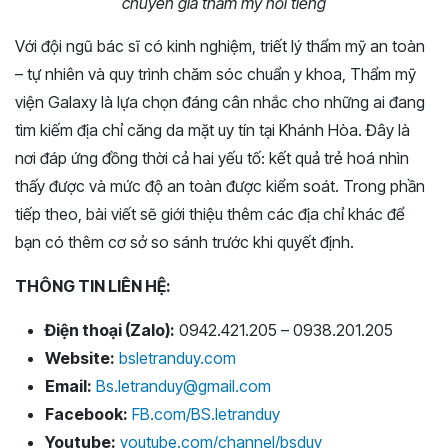
chuyên gia thẩm mỹ nổi tiếng
Với đội ngũ bác sĩ có kinh nghiệm, triết lý thẩm mỹ an toàn
– tự nhiên và quy trình chăm sóc chuẩn y khoa, Thẩm mỹ
viện Galaxy là lựa chọn đáng cân nhắc cho những ai đang
tìm kiếm địa chỉ căng da mặt uy tín tại Khánh Hòa. Đây là
nơi đáp ứng đồng thời cả hai yếu tố: kết quả trẻ hoá nhìn
thấy được và mức độ an toàn được kiểm soát. Trong phần
tiếp theo, bài viết sẽ giới thiệu thêm các địa chỉ khác để
bạn có thêm cơ sở so sánh trước khi quyết định.
THÔNG TIN LIÊN HỆ:
Điện thoại (Zalo):
0942.421.205 – 0938.201.205
Website:
bsletranduy.com
Email:
Bs.letranduy@gmail.com
Facebook:
FB.com/BS.letranduy
Youtube:
youtube.com/channel/bsduy