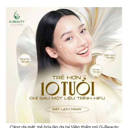
Căng da mặt, trẻ hóa làn da tại Viện thẩm mỹ G-Beauty