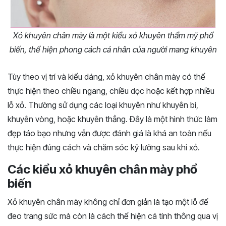
Xỏ khuyên chân mày là một kiểu xỏ khuyên thẩm mỹ phổ
biến, thể hiện phong cách cá nhân của người mang khuyên
Tùy theo vị trí và kiểu dáng, xỏ khuyên chân mày có thể
thực hiện theo chiều ngang, chiều dọc hoặc kết hợp nhiều
lỗ xỏ. Thường sử dụng các loại khuyên như khuyên bi,
khuyên vòng, hoặc khuyên thẳng. Đây là một hình thức làm
đẹp táo bạo nhưng vẫn được đánh giá là khá an toàn nếu
thực hiện đúng cách và chăm sóc kỹ lưỡng sau khi xỏ.
Các kiểu xỏ khuyên chân mày phổ
biến
Xỏ khuyên chân mày không chỉ đơn giản là tạo một lỗ để
đeo trang sức mà còn là cách thể hiện cá tính thông qua vị