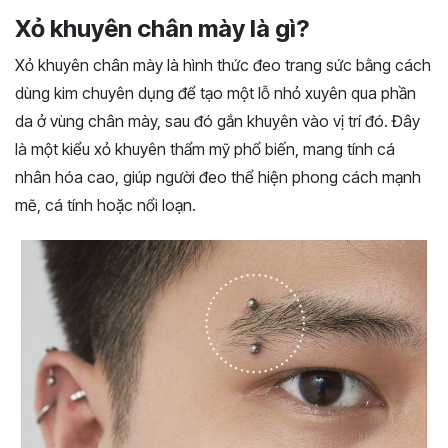
Xỏ khuyên chân mày là gì?
Xỏ khuyên chân mày là hình thức đeo trang sức bằng cách
dùng kim chuyên dụng để tạo một lỗ nhỏ xuyên qua phần
da ở vùng chân mày, sau đó gắn khuyên vào vị trí đó. Đây
là một kiểu xỏ khuyên thẩm mỹ phổ biến, mang tính cá
nhân hóa cao, giúp người đeo thể hiện phong cách mạnh
mẽ, cá tính hoặc nổi loạn.