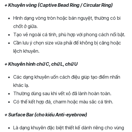
+ Khuyên vòng (Captive Bead Ring / Circular Ring)
Hình dạng vòng tròn hoặc bán nguyệt, thường có bi
chốt ở giữa.
Tạo vẻ ngoài cá tính, phù hợp với phong cách nổi bật.
Cần lưu ý chọn size vừa phải để không bị căng hoặc
lệch khuyên.
+ Khuyên hình chữ C, chữ L, chữ U
Các dạng khuyên uốn cách điệu giúp tạo điểm nhấn
khác lạ.
Thường dùng sau khi vết xỏ đã lành hoàn toàn.
Có thể kết hợp đá, charm hoặc màu sắc cá tính.
+ Surface Bar (cho kiểu Anti-eyebrow)
Là dạng khuyên đặc biệt thiết kế dành riêng cho vùng