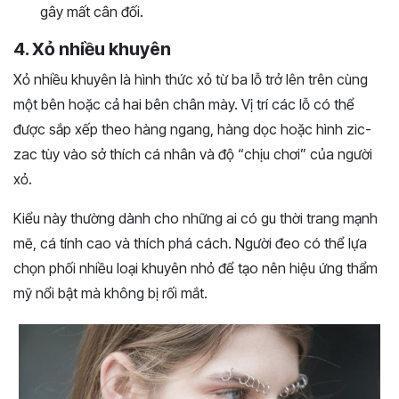
gây mất cân đối.
4. Xỏ nhiều khuyên
Xỏ nhiều khuyên là hình thức xỏ từ ba lỗ trở lên trên cùng
một bên hoặc cả hai bên chân mày. Vị trí các lỗ có thể
được sắp xếp theo hàng ngang, hàng dọc hoặc hình zic-
zac tùy vào sở thích cá nhân và độ “chịu chơi” của người
xỏ.
Kiểu này thường dành cho những ai có gu thời trang mạnh
mẽ, cá tính cao và thích phá cách. Người đeo có thể lựa
chọn phối nhiều loại khuyên nhỏ để tạo nên hiệu ứng thẩm
mỹ nổi bật mà không bị rối mắt.