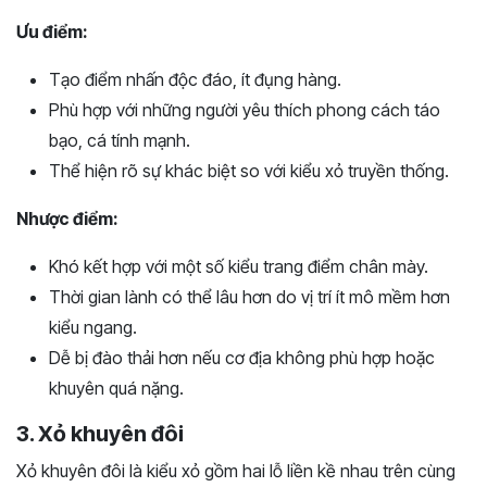
Ưu điểm:
Tạo điểm nhấn độc đáo, ít đụng hàng.
Phù hợp với những người yêu thích phong cách táo
bạo, cá tính mạnh.
Thể hiện rõ sự khác biệt so với kiểu xỏ truyền thống.
Nhược điểm:
Khó kết hợp với một số kiểu trang điểm chân mày.
Thời gian lành có thể lâu hơn do vị trí ít mô mềm hơn
kiểu ngang.
Dễ bị đào thải hơn nếu cơ địa không phù hợp hoặc
khuyên quá nặng.
3. Xỏ khuyên đôi
Xỏ khuyên đôi là kiểu xỏ gồm hai lỗ liền kề nhau trên cùng