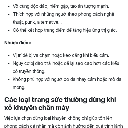
Vô cùng độc đáo, hiếm gặp, tạo ấn tượng mạnh.
Thích hợp với những người theo phong cách nghệ
thuật, punk, alternative…
Có thể kết hợp trang điểm để tăng hiệu ứng thị giác.
Nhược điểm:
Vị trí dễ bị va chạm hoặc kéo căng khi biểu cảm.
Nguy cơ bị đào thải hoặc để lại sẹo cao hơn các kiểu
xỏ truyền thống.
Không phù hợp với người có da nhạy cảm hoặc mô da
mỏng.
Các loại trang sức thường dùng khi
xỏ khuyên chân mày
Việc lựa chọn đúng loại khuyên không chỉ giúp tôn lên
phong cách cá nhân mà còn ảnh hưởng đến quá trình lành