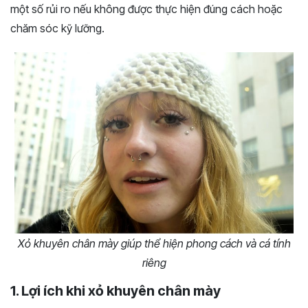
một số rủi ro nếu không được thực hiện đúng cách hoặc
chăm sóc kỹ lưỡng.
Xỏ khuyên chân mày giúp thể hiện phong cách và cá tính
riêng
1. Lợi ích khi xỏ khuyên chân mày