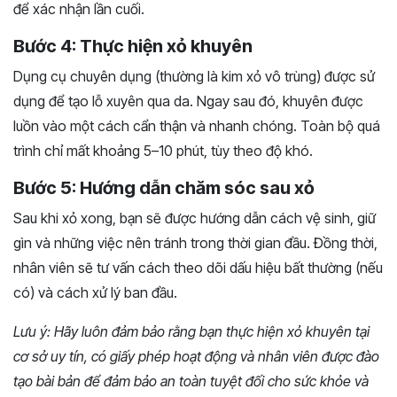
để xác nhận lần cuối.
Bước 4: Thực hiện xỏ khuyên
Dụng cụ chuyên dụng (thường là kim xỏ vô trùng) được sử
dụng để tạo lỗ xuyên qua da. Ngay sau đó, khuyên được
luồn vào một cách cẩn thận và nhanh chóng. Toàn bộ quá
trình chỉ mất khoảng 5–10 phút, tùy theo độ khó.
Bước 5: Hướng dẫn chăm sóc sau xỏ
Sau khi xỏ xong, bạn sẽ được hướng dẫn cách vệ sinh, giữ
gìn và những việc nên tránh trong thời gian đầu. Đồng thời,
nhân viên sẽ tư vấn cách theo dõi dấu hiệu bất thường (nếu
có) và cách xử lý ban đầu.
Lưu ý: Hãy luôn đảm bảo rằng bạn thực hiện xỏ khuyên tại
cơ sở uy tín, có giấy phép hoạt động và nhân viên được đào
tạo bài bản để đảm bảo an toàn tuyệt đối cho sức khỏe và