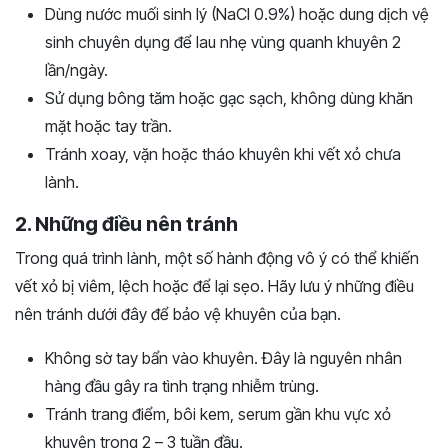
Dùng nước muối sinh lý (NaCl 0.9%) hoặc dung dịch vệ
sinh chuyên dụng để lau nhẹ vùng quanh khuyên 2
lần/ngày.
Sử dụng bông tăm hoặc gạc sạch, không dùng khăn
mặt hoặc tay trần.
Tránh xoay, vặn hoặc tháo khuyên khi vết xỏ chưa
lành.
2. Những điều nên tránh
Trong quá trình lành, một số hành động vô ý có thể khiến
vết xỏ bị viêm, lệch hoặc để lại sẹo. Hãy lưu ý những điều
nên tránh dưới đây để bảo vệ khuyên của bạn.
Không sờ tay bẩn vào khuyên. Đây là nguyên nhân
hàng đầu gây ra tình trạng nhiễm trùng.
Tránh trang điểm, bôi kem, serum gần khu vực xỏ
khuyên trong 2 – 3 tuần đầu.