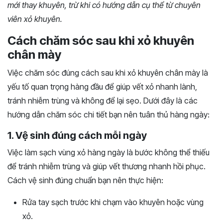
mới thay khuyên, trừ khi có hướng dẫn cụ thể từ chuyên
viên xỏ khuyên.
Cách chăm sóc sau khi xỏ khuyên
chân mày
Việc chăm sóc đúng cách sau khi xỏ khuyên chân mày là
yếu tố quan trọng hàng đầu để giúp vết xỏ nhanh lành,
tránh nhiễm trùng và không để lại sẹo. Dưới đây là các
hướng dẫn chăm sóc chi tiết bạn nên tuân thủ hàng ngày:
1. Vệ sinh đúng cách mỗi ngày
Việc làm sạch vùng xỏ hàng ngày là bước không thể thiếu
để tránh nhiễm trùng và giúp vết thương nhanh hồi phục.
Cách vệ sinh đúng chuẩn bạn nên thực hiện:
Rửa tay sạch trước khi chạm vào khuyên hoặc vùng
xỏ.