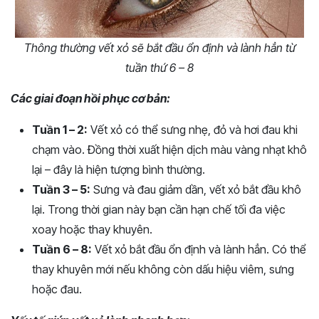
Thông thường vết xỏ sẽ bắt đầu ổn định và lành hẳn từ
tuần thứ 6 – 8
Các giai đoạn hồi phục cơ bản:
Tuần 1 – 2:
Vết xỏ có thể sưng nhẹ, đỏ và hơi đau khi
chạm vào. Đồng thời xuất hiện dịch màu vàng nhạt khô
lại – đây là hiện tượng bình thường.
Tuần 3 – 5:
Sưng và đau giảm dần, vết xỏ bắt đầu khô
lại. Trong thời gian này bạn cần hạn chế tối đa việc
xoay hoặc thay khuyên.
Tuần 6 – 8:
Vết xỏ bắt đầu ổn định và lành hẳn. Có thể
thay khuyên mới nếu không còn dấu hiệu viêm, sưng
hoặc đau.