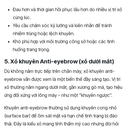
Đau hơn và thời gian hồi phục lâu hơn do nhiều vị trí xỏ
cùng lúc.
Yêu cầu chăm sóc kỹ lưỡng và kiên nhẫn để tránh
nhiễm trùng hoặc lệch khuyên.
Khó phù hợp với môi trường công sở hoặc các tình
huống trang trọng.
5. Xỏ khuyên Anti-eyebrow (xỏ dưới mắt)
Dù không nằm trực tiếp trên chân mày, xỏ khuyên anti-
eyebrow vẫn được xem là một biến thể đầy sáng tạo. Vị trí
xỏ thường nằm ngang dưới mắt, gần xương gò má, tạo hiệu
ứng đối xứng với lông mày – như một “khuyên ngược”.
Khuyên anti-eyebrow thường sử dụng khuyên cong nhỏ
(surface bar) để ôm sát mặt và hạn chế tình trạng bị đào
thải. Đây là kiểu xỏ mang tính thẩm mỹ cao nhưng đòi hỏi