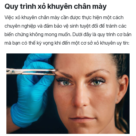
Quy trình xỏ khuyên chân mày
Việc xỏ khuyên chân mày cần được thực hiện một cách
chuyên nghiệp và đảm bảo vệ sinh tuyệt đối để tránh các
biến chứng không mong muốn. Dưới đây là quy trình cơ bản
mà bạn có thể kỳ vọng khi đến một cơ sở xỏ khuyên uy tín: