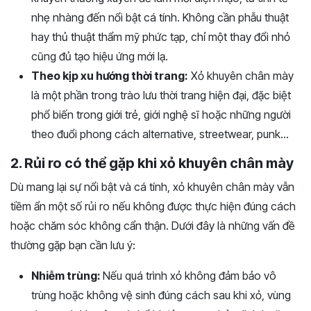
nhẹ nhàng đến nổi bật cá tính. Không cần phẫu thuật
hay thủ thuật thẩm mỹ phức tạp, chỉ một thay đổi nhỏ
cũng đủ tạo hiệu ứng mới lạ.
Theo kịp xu hướng thời trang:
Xỏ khuyên chân mày
là một phần trong trào lưu thời trang hiện đại, đặc biệt
phổ biến trong giới trẻ, giới nghệ sĩ hoặc những người
theo đuổi phong cách alternative, streetwear, punk…
2. Rủi ro có thể gặp khi xỏ khuyên chân mày
Dù mang lại sự nổi bật và cá tính, xỏ khuyên chân mày vẫn
tiềm ẩn một số rủi ro nếu không được thực hiện đúng cách
hoặc chăm sóc không cẩn thận. Dưới đây là những vấn đề
thường gặp bạn cần lưu ý:
Nhiễm trùng:
Nếu quá trình xỏ không đảm bảo vô
trùng hoặc không vệ sinh đúng cách sau khi xỏ, vùng