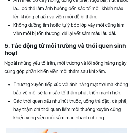
Ăn nhiều đồ cay nóng, uống cà phê, rượu bia, hút thuốc
lá… có thể làm ảnh hưởng đến sắc tố môi, khiến màu
lên không chuẩn và viền môi dễ bị thâm.
Không dưỡng ẩm hoặc tự ý bóc lớp vảy môi cũng làm
viền môi bị tổn thương, để lại vết sẫm màu lâu dài.
5. Tác động từ môi trường và thói quen sinh
hoạt
Ngoài những yếu tố trên, môi trường và lối sống hằng ngày
cũng góp phần khiến viền môi thâm sau khi xăm:
Thường xuyên tiếp xúc với ánh nắng mặt trời mà không
bảo vệ môi sẽ làm sắc tố thâm phát triển mạnh hơn.
Các thói quen xấu như hút thuốc, uống trà đặc, cà phê,
hay thậm chí thói quen liếm môi thường xuyên cũng
khiến vùng viền môi sẫm màu nhanh chóng.