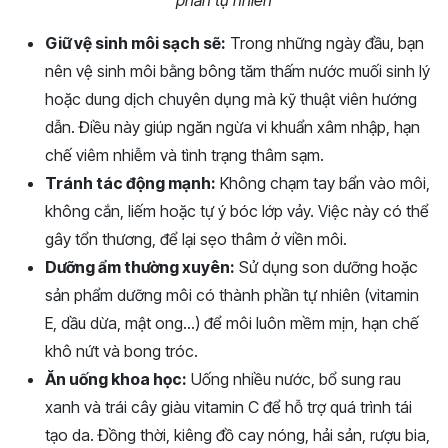
Giữ vệ sinh môi sạch sẽ:
Trong những ngày đầu, bạn
nên vệ sinh môi bằng bông tăm thấm nước muối sinh lý
hoặc dung dịch chuyên dụng mà kỹ thuật viên hướng
dẫn. Điều này giúp ngăn ngừa vi khuẩn xâm nhập, hạn
chế viêm nhiễm và tình trạng thâm sạm.
Tránh tác động mạnh:
Không chạm tay bẩn vào môi,
không cắn, liếm hoặc tự ý bóc lớp vảy. Việc này có thể
gây tổn thương, để lại sẹo thâm ở viền môi.
Dưỡng ẩm thường xuyên:
Sử dụng son dưỡng hoặc
sản phẩm dưỡng môi có thành phần tự nhiên (vitamin
E, dầu dừa, mật ong…) để môi luôn mềm mịn, hạn chế
khô nứt và bong tróc.
Ăn uống khoa học:
Uống nhiều nước, bổ sung rau
xanh và trái cây giàu vitamin C để hỗ trợ quá trình tái
tạo da. Đồng thời, kiêng đồ cay nóng, hải sản, rượu bia,