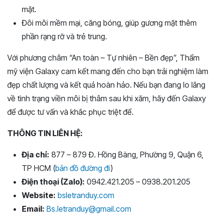
mặt.
Đôi môi mềm mại, căng bóng, giúp gương mặt thêm
phần rạng rỡ và trẻ trung.
Với phương châm “An toàn – Tự nhiên – Bền đẹp”, Thẩm
mỹ viện Galaxy cam kết mang đến cho bạn trải nghiệm làm
đẹp chất lượng và kết quả hoàn hảo. Nếu bạn đang lo lắng
về tình trạng viền môi bị thâm sau khi xăm, hãy đến Galaxy
để được tư vấn và khắc phục triệt để.
THÔNG TIN LIÊN HỆ:
Địa chỉ:
877 – 879 Đ. Hồng Bàng, Phường 9, Quận 6,
TP HCM (
bản đồ đường đi
)
Điện thoại (Zalo):
0942.421.205 – 0938.201.205
Website:
bsletranduy.com
Email:
Bs.letranduy@gmail.com