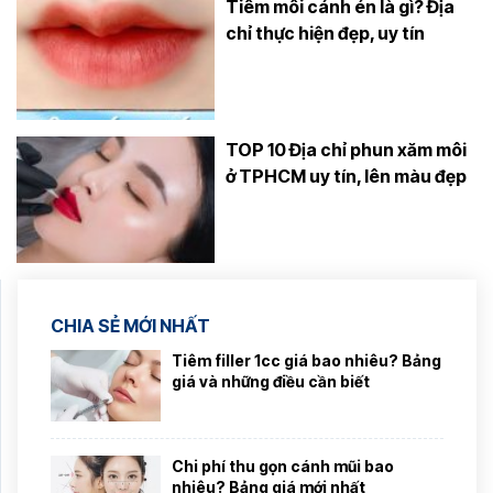
Tiêm môi cánh én là gì? Địa
chỉ thực hiện đẹp, uy tín
TOP 10 Địa chỉ phun xăm môi
ở TPHCM uy tín, lên màu đẹp
CHIA SẺ MỚI NHẤT
Tiêm filler 1cc giá bao nhiêu? Bảng
giá và những điều cần biết
Chi phí thu gọn cánh mũi bao
nhiêu? Bảng giá mới nhất