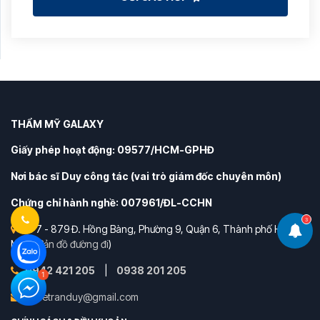
THẨM MỸ GALAXY
Giấy phép hoạt động: 09577/HCM-GPHĐ
Nơi bác sĩ Duy công tác (vai trò giám đốc chuyên môn)
Chứng chỉ hành nghề: 007961/ĐL-CCHN
3
877 - 879 Đ. Hồng Bàng, Phường 9, Quận 6, Thành phố Hồ Chí
Minh (
Bản đồ đường đi
)
0942 421 205
|
0938 201 205
Bs.letranduy@gmail.com