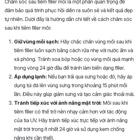
Chăm sóc sau tiêm filler môi là một phần quan trọng để
đảm bảo quá trình phục hồi diễn ra suôn sẻ và kết quả đẹp
tự nhiên. Dưới đây là hướng dẫn chi tiết về cách chăm sóc
sau khi tiêm filler môi:
Giữ vùng môi sạch:
Hãy chắc chắn vùng môi sau khi
tiêm filler luôn sạch bằng cách rửa nhẹ với nước ấm và
xà phòng. Tránh xoa bóp hoặc cọ vùng môi quá mạnh
trong vòng 24 giờ đầu để tránh làm biến dạng filler.
Áp dụng lạnh:
Nếu bạn trải qua sưng hoặc đỏ, hãy áp
dụng túi đá lên vùng sưng trong khoảng 15 phút mỗi
lần. Điều này giúp giảm sưng và tạo cảm giác thoải mái.
Tránh tiếp xúc với ánh nắng mặt trời:
Môi sau khi
tiêm filler có thể trở nên nhạy cảm hơn với tác động
của tia UV. Hãy tránh tiếp xúc trực tiếp với ánh nắng
mặt trời trong ít nhất 24 giờ và sử dụng kem chống
nắng khi cần thiết.