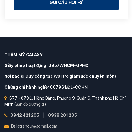
GỬI CÂU HỎI
THẨM MỸ GALAXY
Giấy phép hoạt động: 09577/HCM-GPHĐ
Nơi bác sĩ Duy công tác (vai trò giám đốc chuyên môn)
Chứng chỉ hành nghề: 007961/ĐL-CCHN
877 - 879 Đ. Hồng Bàng, Phường 9, Quận 6, Thành phố Hồ Chí
Minh (
Bản đồ đường đi
)
0942 421 205
|
0938 201 205
Bs.letranduy@gmail.com