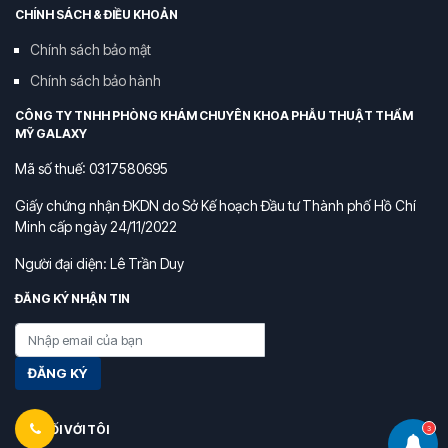
CHÍNH SÁCH & ĐIỀU KHOẢN
Chính sách bảo mật
Chính sách bảo hành
CÔNG TY TNHH PHÒNG KHÁM CHUYÊN KHOA PHẪU THUẬT THẨM
MỸ GALAXY
Mã số thuế: 0317580695
Giấy chứng nhận ĐKDN do Sở Kế hoạch Đầu tư Thành phố Hồ Chí
Minh cấp ngày 24/11/2022
Người đại diện: Lê Trần Duy
ĐĂNG KÝ NHẬN TIN
ĐĂNG KÝ
KẾT NỐI VỚI TÔI
3