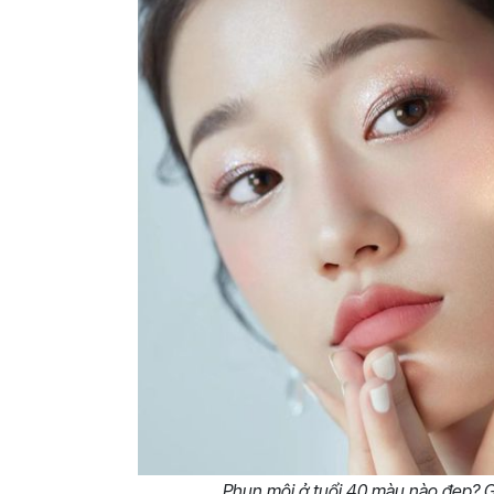
Phun môi ở tuổi 40 màu nào đẹp? G