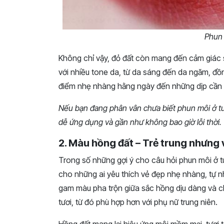
Phun 
Không chỉ vậy, đỏ đất còn mang đến cảm giác
với nhiều tone da, từ da sáng đến da ngăm, đồn
điểm nhẹ nhàng hằng ngày đến những dịp cần s
Nếu bạn đang phân vân chưa biết phun môi ở tuổ
dễ ứng dụng và gần như không bao giờ lỗi thời.
2. Màu hồng đất – Trẻ trung nhưng 
Trong số những gợi ý cho câu hỏi phun môi ở t
cho những ai yêu thích vẻ đẹp nhẹ nhàng, tự nh
gam màu pha trộn giữa sắc hồng dịu dàng và c
tươi, từ đó phù hợp hơn với phụ nữ trung niên.
Hồng đất mang lại hiệu ứng môi mềm mại, tươi 