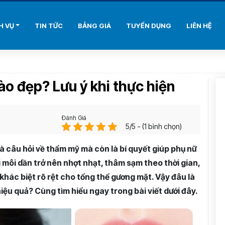
H VỤ
TIN TỨC
BẢNG GIÁ
TUYỂN DỤNG
LIÊN HỆ
ào đẹp? Lưu ý khi thực hiện
Đánh Giá
5/5 - (1 bình chọn)
à câu hỏi về thẩm mỹ mà còn là bí quyết giúp phụ nữ
 đôi môi dần trở nên nhợt nhạt, thâm sạm theo thời gian,
khác biệt rõ rệt cho tổng thể gương mặt. Vậy đâu là
iệu quả? Cùng tìm hiểu ngay trong bài viết dưới đây.