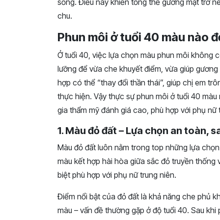
sống. Điều này khiến tổng thể gương mặt trở nê
chu.
Phun môi ở tuổi 40 màu nào 
Ở tuổi 40, việc lựa chọn màu phun môi không 
lưỡng để vừa che khuyết điểm, vừa giúp gương 
hợp có thể “thay đổi thần thái”, giúp chị em trô
thực hiện. Vậy thực sự phun môi ở tuổi 40 m
gia thẩm mỹ đánh giá cao, phù hợp với phụ nữ t
1. Màu đỏ đất – Lựa chọn an toàn, 
Màu đỏ đất luôn nằm trong top những lựa chọn 
màu kết hợp hài hòa giữa sắc đỏ truyền thống v
biệt phù hợp với phụ nữ trung niên.
Điểm nổi bật của đỏ đất là khả năng che phủ khu
màu – vấn đề thường gặp ở độ tuổi 40. Sau khi 