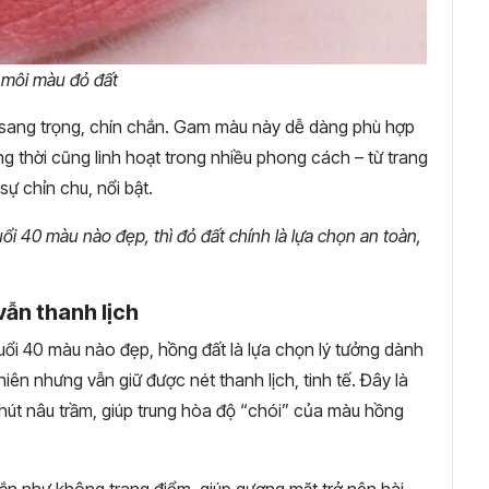
môi màu đỏ đất
 sang trọng, chín chắn. Gam màu này dễ dàng phù hợp
g thời cũng linh hoạt trong nhiều phong cách – từ trang
ự chỉn chu, nổi bật.
i 40 màu nào đẹp, thì đỏ đất chính là lựa chọn an toàn,
vẫn thanh lịch
uổi 40 màu nào đẹp, hồng đất là lựa chọn lý tưởng dành
iên nhưng vẫn giữ được nét thanh lịch, tinh tế. Đây là
hút nâu trầm, giúp trung hòa độ “chói” của màu hồng
tắn như không trang điểm, giúp gương mặt trở nên hài