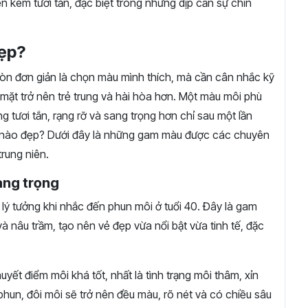
n kém tươi tắn, đặc biệt trong những dịp cần sự chỉn
đẹp?
còn đơn giản là chọn màu mình thích, mà cần cân nhắc kỹ
mặt trở nên trẻ trung và hài hòa hơn. Một màu môi phù
ng tươi tắn, rạng rỡ và sang trọng hơn chỉ sau một lần
àu nào đẹp? Dưới đây là những gam màu được các chuyên
rung niên.
sang trọng
lý tưởng khi nhắc đến phun môi ở tuổi 40. Đây là gam
à nâu trầm, tạo nên vẻ đẹp vừa nổi bật vừa tinh tế, đặc
yết điểm môi khá tốt, nhất là tình trạng môi thâm, xỉn
phun, đôi môi sẽ trở nên đều màu, rõ nét và có chiều sâu