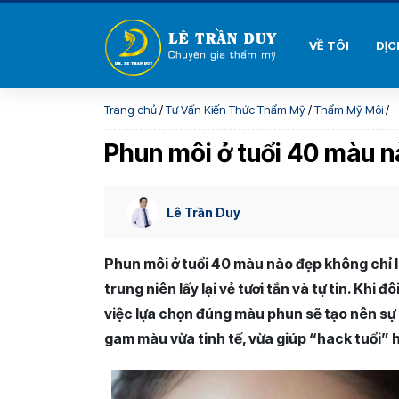
VỀ TÔI
DỊC
Trang chủ
/
Tư Vấn Kiến Thức Thẩm Mỹ
/
Thẩm Mỹ Môi
/
Phun môi ở tuổi 40 màu n
Lê Trần Duy
Phun môi ở tuổi 40 màu nào đẹp không chỉ l
trung niên lấy lại vẻ tươi tắn và tự tin. Khi
việc lựa chọn đúng màu phun sẽ tạo nên sự 
gam màu vừa tinh tế, vừa giúp “hack tuổi” h