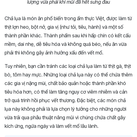
lượng vừa phải khi mũi đã hết sưng đau
Chả lụa là món ăn phổ biến trong ẩm thực Việt, được làm từ
thịt lợn heo, bột nở, gia vị (như tỏi, tiêu, hành) và một số
thành phần khác. Thành phẩm sau khi hấp chín có kết cấu
mềm, dai nhẹ, dễ tiêu hóa và không quá béo, nếu ăn vừa
phải thì không gây ảnh hưởng xấu đến vết mổ.
Tuy nhiên, bạn cần tránh các loại chả lụa làm từ thịt gà, thịt
bò, tôm hay mực. Những loại chả lụa này có thể chứa thêm
các gia vị nặng mùi, chất bảo quản hoặc thành phần khó
tiêu hóa hơn, có thể làm tăng nguy cơ viêm nhiễm và cản
trở quá trình hồi phục vết thương. Đặc biệt, các món chả
lụa này không phải là lựa chọn lý tưởng cho những người
vừa trải qua phẫu thuật nâng mũi vì chúng chứa chất gây
kích ứng, ngứa ngáy và làm vết mổ lâu lành.