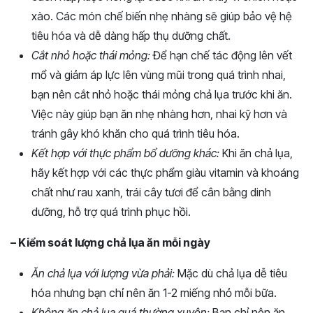
xào. Các món chế biến nhẹ nhàng sẽ giúp bảo vệ hệ
tiêu hóa và dễ dàng hấp thụ dưỡng chất.
Cắt nhỏ hoặc thái mỏng:
Để hạn chế tác động lên vết
mổ và giảm áp lực lên vùng mũi trong quá trình nhai,
bạn nên cắt nhỏ hoặc thái mỏng chả lụa trước khi ăn.
Việc này giúp bạn ăn nhẹ nhàng hơn, nhai kỹ hơn và
tránh gây khó khăn cho quá trình tiêu hóa.
Kết hợp với thực phẩm bổ dưỡng khác:
Khi ăn chả lụa,
hãy kết hợp với các thực phẩm giàu vitamin và khoáng
chất như rau xanh, trái cây tươi để cân bằng dinh
dưỡng, hỗ trợ quá trình phục hồi.
– Kiểm soát lượng chả lụa ăn mỗi ngày
Ăn chả lụa với lượng vừa phải:
Mặc dù chả lụa dễ tiêu
hóa nhưng bạn chỉ nên ăn 1-2 miếng nhỏ mỗi bữa.
Không ăn chả lụa quá thường xuyên:
Bạn chỉ nên ăn