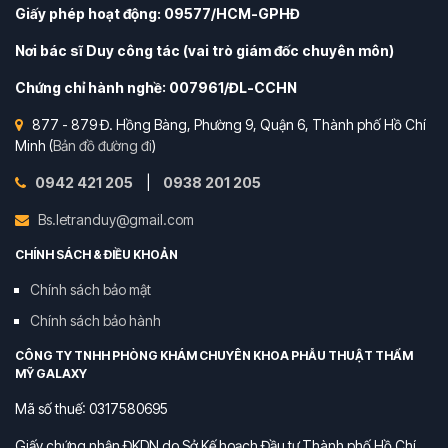
Giấy phép hoạt động: 09577/HCM-GPHĐ
Nơi bác sĩ Duy công tác (vai trò giám đốc chuyên môn)
Chứng chỉ hành nghề: 007961/ĐL-CCHN
877 - 879 Đ. Hồng Bàng, Phường 9, Quận 6, Thành phố Hồ Chí
Minh (
Bản đồ đường đi
)
0942 421 205
|
0938 201 205
Bs.letranduy@gmail.com
CHÍNH SÁCH & ĐIỀU KHOẢN
Chính sách bảo mật
Chính sách bảo hành
CÔNG TY TNHH PHÒNG KHÁM CHUYÊN KHOA PHẪU THUẬT THẨM
MỸ GALAXY
Mã số thuế: 0317580695
Giấy chứng nhận ĐKDN do Sở Kế hoạch Đầu tư Thành phố Hồ Chí