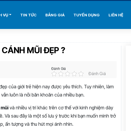
H VỤ
TIN TỨC
BẢNG GIÁ
TUYỂN DỤNG
LIÊN HỆ
 CÁNH MŨI ĐẸP ?
Đánh Giá
Đánh Giá
ẹp của giới trẻ hiện nay được yêu thích. Tuy nhiên, làm
 vẫn luôn là nỗi băn khoăn của nhiều bạn.
 mũi
và nhiều vị trí khác trên cơ thể với kinh nghiệm dày
 Và sau đây là một số lưu ý trước khi bạn muốn mình trở
, ấn tượng và thu hút mọi ánh nhìn.