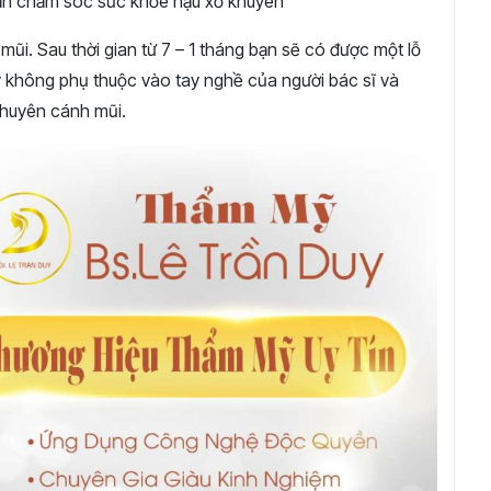
ẫn chăm sóc sức khỏe hậu xỏ khuyên
ũi. Sau thời gian từ 7 – 1 tháng bạn sẽ có được một lỗ
y không phụ thuộc vào tay nghề của người bác sĩ và
khuyên cánh mũi.