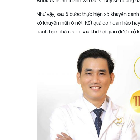
Bước 5:
hoàn thành và bác sĩ Duy sẽ hướng d
Như vậy, sau 5 bước thực hiện xỏ khuyên cánh m
xỏ khuyên mũi rõ nét. Kết quả có hoàn hảo ha
cách bạn chăm sóc sau khi thời gian được xỏ 