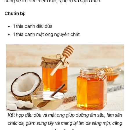
cũng sẽ trở nên mềm mịn, rạng rỡ và sạch mụn.
Chuẩn bị:
1 thìa canh dầu dừa
1 thìa canh mật ong nguyên chất
Kết hợp dầu dừa và mật ong giúp dưỡng ẩm sâu, làm săn
chắc da, giảm sưng tấy và mang lại làn da sáng mịn, căng