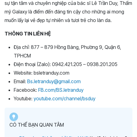
sự tận tâm và chuyên nghiệp của bác sĩ Lê Trần Duy, Thẩm
mỹ Galaxy là điểm đến đáng tin cậy cho những ai mong
muốn lấy lại vẻ đẹp tự nhiên và tươi trẻ cho làn da.
THÔNG TIN LIÊN HỆ
Địa chỉ: 877 – 879 Hồng Bàng, Phường 9, Quận 6,
TPHCM
Điện thoại (Zalo): 0942.421.205 – 0938.201.205
Website: bsletranduy.com
Email:
Bs.letranduy@gmail.com
Facebook:
FB.com/BS.letranduy
Youtube:
youtube.com/channel/bsduy
CÓ THỂ BẠN QUAN TÂM