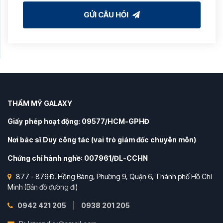
GỬI CÂU HỎI
THẨM MỸ GALAXY
Giấy phép hoạt động: 09577/HCM-GPHĐ
Nơi bác sĩ Duy công tác (vai trò giám đốc chuyên môn)
Chứng chỉ hành nghề: 007961/ĐL-CCHN
877 - 879 Đ. Hồng Bàng, Phường 9, Quận 6, Thành phố Hồ Chí
Minh (
Bản đồ đường đi
)
0942 421 205
|
0938 201 205