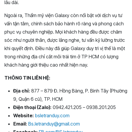
lâu dài.
Ngoài ra, Thẩm mỹ viện Galaxy còn nổi bật với dịch vụ tư
vấn tận tâm, chính sách bảo hành rõ ràng và phong cách
phục vụ chuyên nghiệp. Mọi khách hàng đều được chăm
sóc như người thân, được lắng nghe, tư vấn kỹ lưỡng trước
khi quyết định. Điều này đã giúp Galaxy duy trì vị thế là một
trong những địa chỉ cắt môi trái tim ở TP HCM có lượng
khách hàng giới thiệu cao nhất hiện nay.
THÔNG TIN LIÊN HỆ:
Địa chỉ:
877 – 879 Đ. Hồng Bàng, P. Bình Tây (Phường
9, Quận 6 cũ), TP. HCM
Điện thoại (Zalo):
0942.421.205 – 0938.201.205
Website:
bsletranduy.com
Email:
Bs.letranduy@gmail.com
Facebook:
FB.com/BS.letranduy