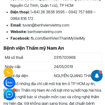
Nguyễn Cư Trinh, Quận 1 cũ), TP HCM
Điện thoại:
(+84) 28 3838 9595 – 0942 757 888 –
0984 816 172
Email:
tuvan@benhvienvietmy.com
Website:
benhvienvietmy.com
Facebook:
fb.com/BenhVienThamMyVietMy
Bệnh viện Thẩm mỹ Nam An
Mã số thuế
0315700968
Ngày cấp
24/05/2019
3
Người đại diện
NGUYỄN QUANG THANH
Trong số những địa chỉ cắt môi trái tim ở TP HCM uy tín,
Bệnh viện Thẩm mỹ Nam An nổi bật nhờ sự kết hợp hài hòa
giữa tay nghề bác sĩ chuyên môn cao và công nghệ thẩm
mỹ hiện đại. Với không gian sang trọng, đạt chuẩn bệnh