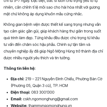
chỉ từ 5–7 ngày. Đặc biệt, bác sĩ luôn chú trọng yếu tố tự
nhiên, cân chỉnh tỉ lệ môi sao cho hài hòa nhất với gương
mặt chứ không áp dụng khuôn mẫu cứng nhắc.
Không gian bệnh viện được thiết kế sang trọng nhưng vẫn
tạo cảm giác gần gũi, giúp khách hàng thư giãn trong suốt
quá trình làm đẹp. Từng khâu đều được chú trọng từ khâu
tư vấn đến chăm sóc hậu phẫu. Chính sự tận tâm và
chuyên nghiệp ấy đã giúp Ngô Mộng Hùng trở thành địa chỉ
được nhiều người yêu thích và tin tưởng.
Thông tin liên hệ:
Địa chỉ:
219 – 221 Nguyễn Đình Chiểu, Phường Bàn Cờ
(Phường 05, Quận 3 cũ), TP. HCM
Điện thoại:
083 3001300
Email:
cskh.ngomonghung@gmail.com
Website:
thammyngomonghung.vn