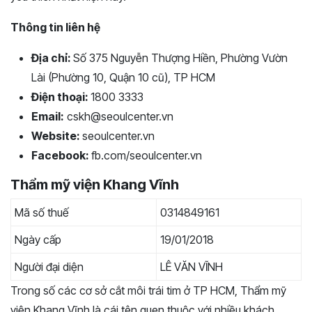
Thông tin liên hệ
Địa chỉ:
Số 375 Nguyễn Thượng Hiền, Phường Vườn
Lài (Phường 10, Quận 10 cũ), TP HCM
Điện thoại:
1800 3333
Email:
cskh@seoulcenter.vn
Website:
seoulcenter.vn
Facebook:
fb.com/seoulcenter.vn
Thẩm mỹ viện Khang Vĩnh
Mã số thuế
0314849161
Ngày cấp
19/01/2018
Người đại diện
LÊ VĂN VĨNH
Trong số các cơ sở cắt môi trái tim ở TP HCM, Thẩm mỹ
viện Khang Vĩnh là cái tên quen thuộc với nhiều khách