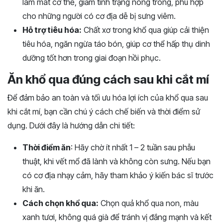
làm mát cơ thể, giảm tình trạng nóng trong, phù hợp
cho những người có cơ địa dễ bị sưng viêm.
Hỗ trợ tiêu hóa:
Chất xơ trong khổ qua giúp cải thiện
tiêu hóa, ngăn ngừa táo bón, giúp cơ thể hấp thụ dinh
dưỡng tốt hơn trong giai đoạn hồi phục.
Ăn khổ qua đúng cách sau khi cắt mí
Để đảm bảo an toàn và tối ưu hóa lợi ích của khổ qua sau
khi cắt mí, bạn cần chú ý cách chế biến và thời điểm sử
dụng. Dưới đây là hướng dẫn chi tiết:
Thời điểm ăn
: Hãy chờ ít nhất 1 – 2 tuần sau phẫu
thuật, khi vết mổ đã lành và không còn sưng. Nếu bạn
có cơ địa nhạy cảm, hãy tham khảo ý kiến bác sĩ trước
khi ăn.
Cách chọn khổ qua:
Chọn quả khổ qua non, màu
xanh tươi, không quá già để tránh vị đắng mạnh và kết