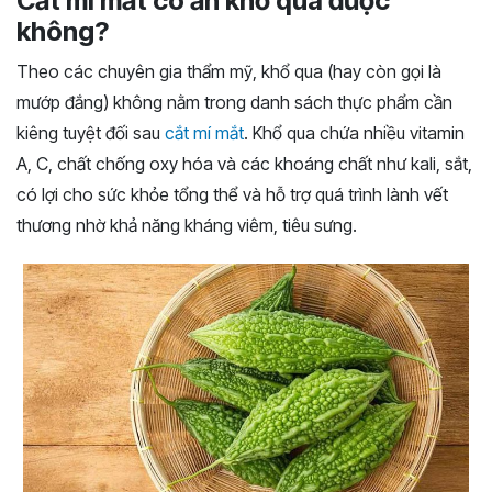
Cắt mí mắt có ăn khổ qua được
không?
Theo các chuyên gia thẩm mỹ, khổ qua (hay còn gọi là
mướp đắng) không nằm trong danh sách thực phẩm cần
kiêng tuyệt đối sau
cắt mí mắt
. Khổ qua chứa nhiều vitamin
A, C, chất chống oxy hóa và các khoáng chất như kali, sắt,
có lợi cho sức khỏe tổng thể và hỗ trợ quá trình lành vết
thương nhờ khả năng kháng viêm, tiêu sưng.