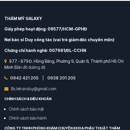
THẨM MỸ GALAXY
Giấy phép hoạt động: 09577/HCM-GPHĐ
Nơi bác sĩ Duy công tác (vai trò giám đốc chuyên môn)
Chứng chỉ hành nghề: 007961/ĐL-CCHN
877 - 879 Đ. Hồng Bàng, Phường 9, Quận 6, Thành phố Hồ Chí
Minh (
Bản đồ đường đi
)
0942 421 205
|
0938 201 205
Bs.letranduy@gmail.com
CHÍNH SÁCH & ĐIỀU KHOẢN
Chính sách bảo mật
Chính sách bảo hành
CÔNG TY TNHH PHÒNG KHÁM CHUYÊN KHOA PHẪU THUẬT THẨM