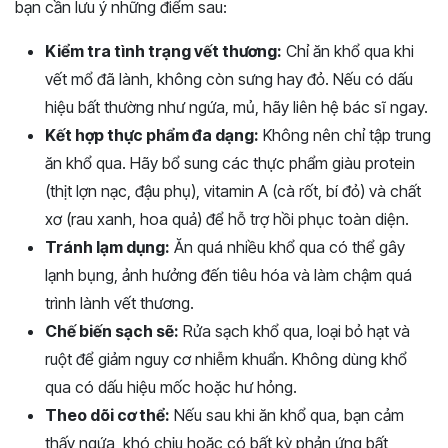
bạn cần lưu ý những điểm sau:
Kiểm tra tình trạng vết thương:
Chỉ ăn khổ qua khi
vết mổ đã lành, không còn sưng hay đỏ. Nếu có dấu
hiệu bất thường như ngứa, mủ, hãy liên hệ bác sĩ ngay.
Kết hợp thực phẩm đa dạng:
Không nên chỉ tập trung
ăn khổ qua. Hãy bổ sung các thực phẩm giàu protein
(thịt lợn nạc, đậu phụ), vitamin A (cà rốt, bí đỏ) và chất
xơ (rau xanh, hoa quả) để hỗ trợ hồi phục toàn diện.
Tránh lạm dụng:
Ăn quá nhiều khổ qua có thể gây
lạnh bụng, ảnh hưởng đến tiêu hóa và làm chậm quá
trình lành vết thương.
Chế biến sạch sẽ:
Rửa sạch khổ qua, loại bỏ hạt và
ruột để giảm nguy cơ nhiễm khuẩn. Không dùng khổ
qua có dấu hiệu mốc hoặc hư hỏng.
Theo dõi cơ thể:
Nếu sau khi ăn khổ qua, bạn cảm
thấy ngứa, khó chịu hoặc có bất kỳ phản ứng bất