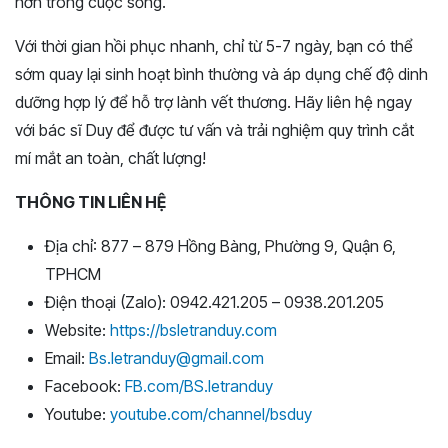
hơn trong cuộc sống.
Với thời gian hồi phục nhanh, chỉ từ 5-7 ngày, bạn có thể
sớm quay lại sinh hoạt bình thường và áp dụng chế độ dinh
dưỡng hợp lý để hỗ trợ lành vết thương. Hãy liên hệ ngay
với bác sĩ Duy để được tư vấn và trải nghiệm quy trình cắt
mí mắt an toàn, chất lượng!
THÔNG TIN LIÊN HỆ
Địa chỉ: 877 – 879 Hồng Bàng, Phường 9, Quận 6,
TPHCM
Điện thoại (Zalo): 0942.421.205 – 0938.201.205
Website:
https://bsletranduy.com
Email:
Bs.letranduy@gmail.com
Facebook:
FB.com/BS.letranduy
Youtube:
youtube.com/channel/bsduy