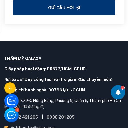
GỬI CÂU HỎI
THẨM MỸ GALAXY
Giấy phép hoạt động: 09577/HCM-GPHĐ
Nơi bác sĩ Duy công tác (vai trò giám đốc chuyên môn)
3
Chứng chỉ hành nghề: 007961/ĐL-CCHN
877 - 879 Đ. Hồng Bàng, Phường 9, Quận 6, Thành phố Hồ Chí
Minh (
Bản đồ đường đi
)
0942 421 205
|
0938 201 205
Bs.letranduy@gmail.com