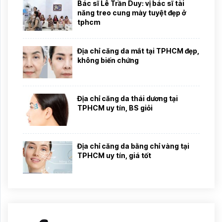
Bác sĩ Lê Trần Duy: vị bác sĩ tài
năng treo cung mày tuyệt đẹp ở
tphcm
Địa chỉ căng da mắt tại TPHCM đẹp,
không biến chứng
Địa chỉ căng da thái dương tại
TPHCM uy tín, BS giỏi
Địa chỉ căng da bằng chỉ vàng tại
TPHCM uy tín, giá tốt