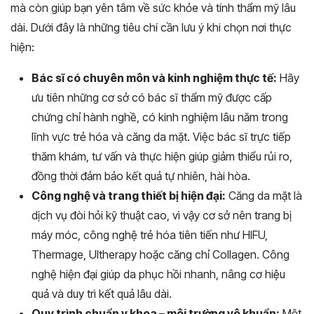
mà còn giúp bạn yên tâm về sức khỏe và tính thẩm mỹ lâu
dài. Dưới đây là những tiêu chí cần lưu ý khi chọn nơi thực
hiện:
Bác sĩ có chuyên môn và kinh nghiệm thực tế:
Hãy
ưu tiên những cơ sở có bác sĩ thẩm mỹ được cấp
chứng chỉ hành nghề, có kinh nghiệm lâu năm trong
lĩnh vực trẻ hóa và căng da mặt. Việc bác sĩ trực tiếp
thăm khám, tư vấn và thực hiện giúp giảm thiểu rủi ro,
đồng thời đảm bảo kết quả tự nhiên, hài hòa.
Công nghệ và trang thiết bị hiện đại:
Căng da mặt là
dịch vụ đòi hỏi kỹ thuật cao, vì vậy cơ sở nên trang bị
máy móc, công nghệ trẻ hóa tiên tiến như HIFU,
Thermage, Ultherapy hoặc căng chỉ Collagen. Công
nghệ hiện đại giúp da phục hồi nhanh, nâng cơ hiệu
quả và duy trì kết quả lâu dài.
Quy trình chuẩn y khoa – môi trường vô khuẩn:
Một