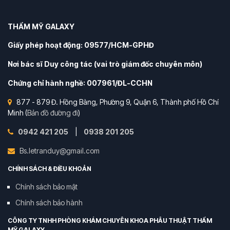
THẨM MỸ GALAXY
Giấy phép hoạt động: 09577/HCM-GPHĐ
Nơi bác sĩ Duy công tác (vai trò giám đốc chuyên môn)
Chứng chỉ hành nghề: 007961/ĐL-CCHN
877 - 879 Đ. Hồng Bàng, Phường 9, Quận 6, Thành phố Hồ Chí
Minh (
Bản đồ đường đi
)
0942 421 205
|
0938 201 205
Bs.letranduy@gmail.com
CHÍNH SÁCH & ĐIỀU KHOẢN
Chính sách bảo mật
Chính sách bảo hành
CÔNG TY TNHH PHÒNG KHÁM CHUYÊN KHOA PHẪU THUẬT THẨM
MỸ GALAXY