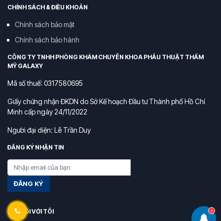
CHÍNH SÁCH & ĐIỀU KHOẢN
Chính sách bảo mật
Chính sách bảo hành
CÔNG TY TNHH PHÒNG KHÁM CHUYÊN KHOA PHẪU THUẬT THẨM
MỸ GALAXY
Mã số thuế: 0317580695
Giấy chứng nhận ĐKDN do Sở Kế hoạch Đầu tư Thành phố Hồ Chí
Minh cấp ngày 24/11/2022
Người đại diện: Lê Trần Duy
ĐĂNG KÝ NHẬN TIN
ĐĂNG KÝ
KẾT NỐI VỚI TÔI
3