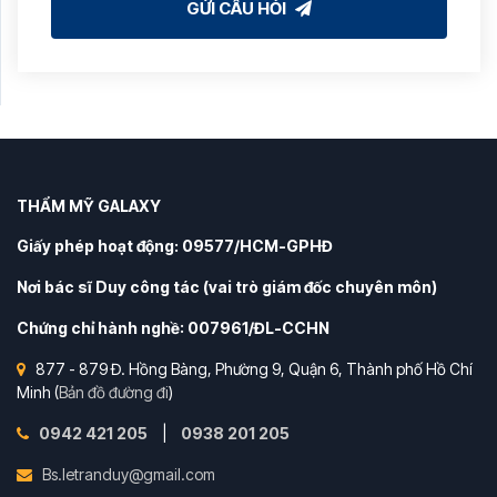
GỬI CÂU HỎI
THẨM MỸ GALAXY
Giấy phép hoạt động: 09577/HCM-GPHĐ
Nơi bác sĩ Duy công tác (vai trò giám đốc chuyên môn)
Chứng chỉ hành nghề: 007961/ĐL-CCHN
877 - 879 Đ. Hồng Bàng, Phường 9, Quận 6, Thành phố Hồ Chí
Minh (
Bản đồ đường đi
)
0942 421 205
|
0938 201 205
Bs.letranduy@gmail.com