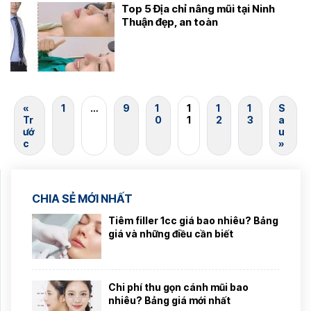
Top 5 Địa chỉ nâng mũi tại Ninh
Thuận đẹp, an toàn
«
1
…
9
1
1
1
1
S
Tr
0
1
2
3
a
ướ
u
c
»
CHIA SẺ MỚI NHẤT
Tiêm filler 1cc giá bao nhiêu? Bảng
giá và những điều cần biết
Chi phí thu gọn cánh mũi bao
nhiêu? Bảng giá mới nhất