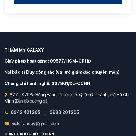
THẨM MỸ GALAXY
Giấy phép hoạt động: 09577/HCM-GPHĐ
Nơi bác sĩ Duy công tác (vai trò giám đốc chuyên môn)
Chứng chỉ hành nghề: 007961/ĐL-CCHN
877 - 879 Đ. Hồng Bàng, Phường 9, Quận 6, Thành phố Hồ Chí
Minh (
Bản đồ đường đi
)
0942 421 205
|
0938 201 205
Bs.letranduy@gmail.com
CHÍNH SÁCH & ĐIỀU KHOẢN